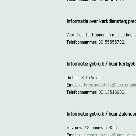
Informatie over kerkdiensten; pred
Vooraf contact opnemen met de heer J
Telefoonnummer:
06-55555702.
Informatie gebruik / huur kerkge
De heer B. te Velde.
Email:
kerkrentmeesters@oosterkade
Telefoonnummer:
06-13516906.
Informatie gebruik / huur Zalence
Mevrouw P. Schonewille-Kort.
Email:
zalencentrum.rank@gmail.com