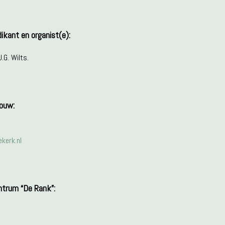
ikant en organist(e):
.G. Wilts.
bouw:
kerk.nl
ntrum “De Rank”: