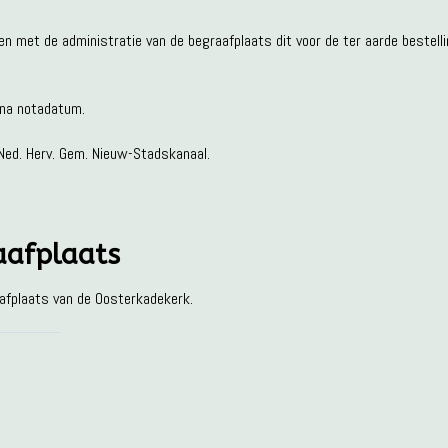
n met de administratie van de begraafplaats dit voor de ter aarde bestell
n na notadatum.
ed. Herv. Gem. Nieuw-Stadskanaal.
aafplaats
aafplaats van de Oosterkadekerk.