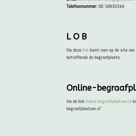
Telefoonnummer:
06-18830344.
L O B
Via deze
link
komt men op de site van d
betreffende de begraafplaats.
Online-begraafpl
Via de link
Online-begraafplaatsen.nl
kr
begraafplaatsen.nl".