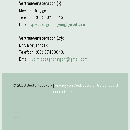
Vertrouwenspersoon (
v
):
Mevr. S. Brugge.
Telefoon: (06) 10761145.
Email:
vp.v.oostgroningen@gmail.com
Vertrouwenspersoon (
m
):
Dhr. P. Vrijenhoek.
Telefoon: (06) 27430040.
Email :
vp.m.oostgroningen@gmail.com
© 2026 Oosterkadekerk |
Privacy- en Cookiebeleid |
Gerealiseerd
door IntelliSoft
Top