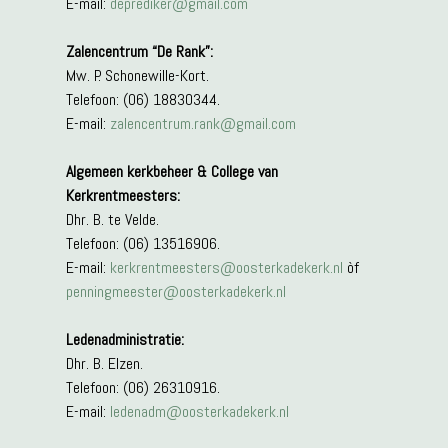
E-mail:
deprediker@gmail.com
Zalencentrum “De Rank”:
Mw. P. Schonewille-Kort.
Telefoon: (06) 18830344.
E-mail:
zalencentrum.rank@gmail.com
Algemeen kerkbeheer & College van
Kerkrentmeesters:
Dhr. B. te Velde.
Telefoon: (06) 13516906.
E-mail:
kerkrentmeesters@oosterkadekerk.nl
òf
penningmeester@oosterkadekerk.nl
Ledenadministratie:
Dhr. B. Elzen.
Telefoon: (06) 26310916.
E-mail:
ledenadm@oosterkadekerk.nl