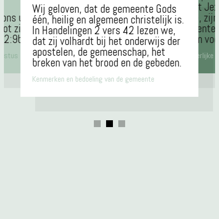
Omdat Jezu
Wij geloven, dat de gemeente Gods
ons uit de
kudde, zijn
één, heilig en algemeen christelijk is.
ot zijn
gemeente 
In Handelingen 2 vers 42 lezen we,
s2:9b).
dragen voo
dat zij volhardt bij het onderwijs der
apostelen, de gemeenschap, het
ristus
De herderlijke 
breken van het brood en de gebeden.
Kenmerken en bedoeling van de gemeente