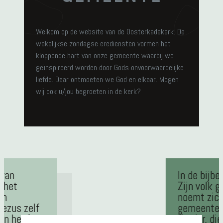
Welkom op de website van de Oosterkadekerk. De
wekelijkse zondagse erediensten vormen het
kloppende hart van onze gemeente waarbij we
geïnspireerd worden door Gods onvoorwaardelijke
liefde. Daar ontmoeten we God en elkaar. Mogen
wij ook u/jou begroeten in de kerk?
 van
In de bijb
p het
Zijn volk 
en
noemt zich
Jezus zelf
gemeente i
en heeft
Herder, di