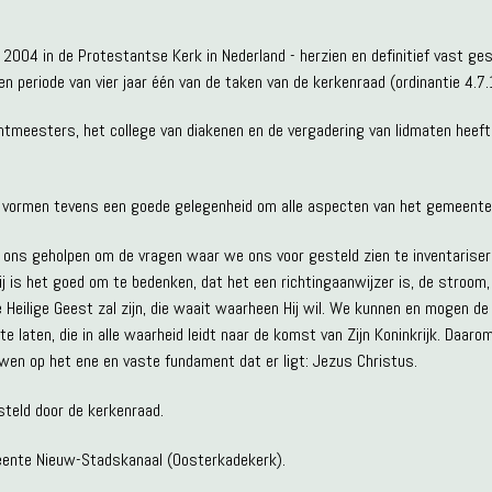
 2004 in de Protestantse Kerk in Nederland - herzien en definitief vast gest
en periode van vier jaar één van de taken van de kerkenraad (ordinantie 4.7.1
ntmeesters, het college van diakenen en de vergadering van lidmaten heeft
 vormen tevens een goede gelegenheid om alle aspecten van het gemeente
ft ons geholpen om de vragen waar we ons voor gesteld zien te inventarise
ij is het goed om te bedenken, dat het een richtingaanwijzer is, de stroom
 Heilige Geest zal zijn, die waait waarheen Hij wil. We kunnen en mogen de
laten, die in alle waarheid leidt naar de komst van Zijn Koninkrijk. Daaro
en op het ene en vaste fundament dat er ligt: Jezus Christus.
teld door de kerkenraad.
ente Nieuw-Stadskanaal (Oosterkadekerk).